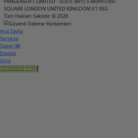
PANGEASOFT LIMITED - SUITE 8815 5 BRAYFORD
seçenekler sunarak herkesin sosyal medya
SQUARE LONDON UNITED KINGDOM E1 0SG
hedeflerine ulaşabilmesine olanak tanır. Uygun
Tüm Hakları Saklıdır. © 2026
fiyatlarımızla güvenli izlenme satın alma deneyimini
herkes için erişilebilir kılıyoruz. Bu sayede
Ana Sayfa
kullanıcılarımız TikTok keşfet sayfasında yer almanın
Sorgula
avantajlarını en verimli şekilde yaşayabilir. Sosyal
Sepet (
0
)
medya hizmetleri arasında izlenme paketlerimiz
Destek
hem ekonomik hem de etkili çözümler sağlar,
Giriş
böylece yatırımınızın karşılığını maksimize
edebilirsiniz.
Şifresiz TikTok İzlenme Satın Al
Şifresiz TikTok izlenme satın al hizmetimiz,
kullanıcıların kişisel bilgilerini paylaşmadan izlenme
sayılarını artırma imkanı sunar. Bu hizmetle, hesap
güvenliğiniz tamamen korunurken gerçek TikTok
izlenme kazanırsınız. Şifre gerektirmeyen bu
yaklaşım, sosyal medya hizmetleri içerisinde