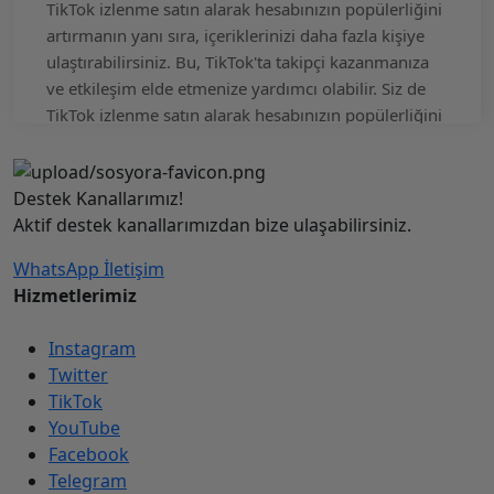
TikTok izlenme satın alarak hesabınızın popülerliğini
artırmanın yanı sıra, içeriklerinizi daha fazla kişiye
ulaştırabilirsiniz. Bu, TikTok'ta takipçi kazanmanıza
ve etkileşim elde etmenize yardımcı olabilir. Siz de
TikTok izlenme satın alarak hesabınızın popülerliğini
artırabilir ve daha fazla kişiye ulaşabilirsiniz.
Sunduğumuz güvenilir hizmetimizle, hesabınızı riske
atmadan organik bir şekilde izlenme sayısını
Destek Kanallarımız!
artırabilirsiniz. Hemen Sosyora üzerinden TikTok
Aktif destek kanallarımızdan bize ulaşabilirsiniz.
izlenme satın alma işlemini gerçekleştirebilirsiniz.
WhatsApp
İletişim
TikTok İzlenme Paketleri Satın Al
Hizmetlerimiz
TikTok'ta daha fazla kişiye ulaşmak ve keşfet
Instagram
sayfasında yer almak isteyenler için TikTok izlenme
Twitter
paketleri mükemmel bir çözüm sunuyor. Uygun
TikTok
TikTok izlenme fiyatları ile her bütçeye hitap eden bu
YouTube
hizmetler, gerçek TikTok izlenme satın alma imkanı
Facebook
sağlıyor. Sosyal medya hizmetleri arasında güvenilir
Telegram
bir yere sahip olan bu platform, güvenli izlenme