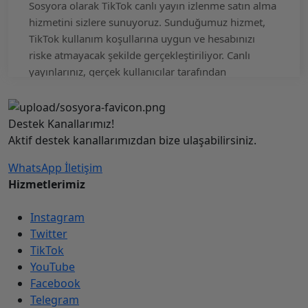
Sosyora olarak TikTok canlı yayın izlenme satın alma
hizmetini sizlere sunuyoruz. Sunduğumuz hizmet,
TikTok kullanım koşullarına uygun ve hesabınızı
riske atmayacak şekilde gerçekleştiriliyor. Canlı
yayınlarınız, gerçek kullanıcılar tarafından
gerçekleştirilen organik izlenmeler ile desteklenir.
TikTok canlı yayın izlenme satın alarak hesabınızın
popülerliğini artırabilir ve daha fazla kişiye
Destek Kanallarımız!
ulaşabilirsiniz. Bu, TikTok'ta daha fazla takipçi ve
Aktif destek kanallarımızdan bize ulaşabilirsiniz.
etkileşim elde etmenize yardımcı olabilir.
WhatsApp
İletişim
Sunduğumuz hizmet, hızlı ve güvenilir bir şekilde
Hizmetlerimiz
canlı yayın izlenme sayısını artırır ve hesabınızın
popülerliğini artırır.
Instagram
TikTok Canlı Yayın İzlenme Paketleri
Twitter
Satın Al
TikTok
YouTube
TikTok canlı yayınlarınız için izlenme paketleri satın
Facebook
alarak etkinliğinizi artırabilir ve daha fazla kullanıcıya
Telegram
ulaşabilirsiniz. Bu paketler, canlı yayınlarınızda