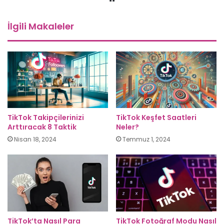
sitesi
İlgili Makaleler
TikTok Takipçilerinizi
TikTok Keşfet Saatleri
Arttıracak 8 Taktik
Neler?
Nisan 18, 2024
Temmuz 1, 2024
TikTok’ta Nasıl Para
TikTok Fotoğraf Modu Nasıl