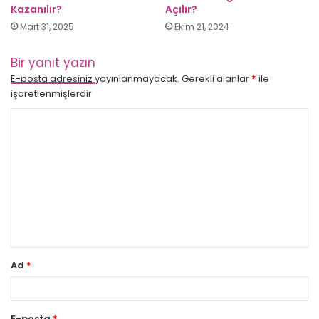
Kazanılır?
Açılır?
Mart 31, 2025
Ekim 21, 2024
Bir yanıt yazın
E-posta adresiniz yayınlanmayacak.
Gerekli alanlar
*
ile
işaretlenmişlerdir
Y
o
r
u
m
*
Ad
*
E-posta
*