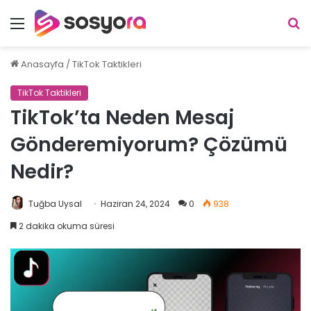
Menü
A
y
...
Anasayfa
/
TikTok Taktikleri
TikTok Taktikleri
TikTok’ta Neden Mesaj
Gönderemiyorum? Çözümü
Nedir?
Tuğba Uysal
Haziran 24, 2024
0
938
2 dakika okuma süresi