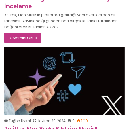
İnceleme
X Grok, Elon Musk’ın platforma getirdiği yeni özelliklerden bir
tanesidir. Yayınlandığı günden beri birçok kullanıcı tarafından
beğenilerek kullanılan X Grok,…
Devamını Oku »
Tuğba Uysal
Haziran 20, 2024
0
1.110
Twitter Mor Yıldız Bildirim Nedir?