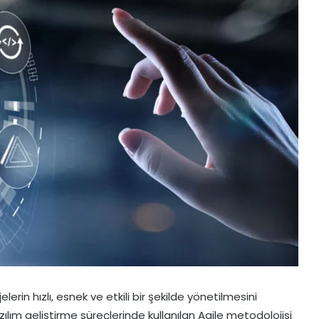
rin hızlı, esnek ve etkili bir şekilde yönetilmesini
ılım geliştirme süreçlerinde kullanılan Agile metodolojisi