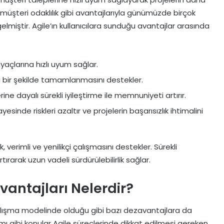
e müşteri odaklılık gibi avantajlarıyla günümüzde birçok
elmiştir. Agile’ın kullanıcılara sunduğu avantajlar arasında
yaçlarına hızlı uyum sağlar.
li bir şekilde tamamlanmasını destekler.
rine dayalı sürekli iyileştirme ile memnuniyeti artırır.
esinde riskleri azaltır ve projelerin başarısızlık ihtimalini
 verimli ve yenilikçi çalışmasını destekler. Sürekli
tırarak uzun vadeli sürdürülebilirlik sağlar.
vantajları Nelerdir?
çalışma modelinde olduğu gibi bazı dezavantajlara da
mı gibi konular Agile süreçlerinde dikkat edilmesi gereken