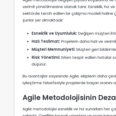
verimli yönetilmesine olanak tanır. Esneklik, hız v
sektörde tercih edilen bir çalışma modeli haline g
şunlar yer almaktadır:
Esneklik ve Uyumluluk:
Değişen müşteri ihti
Hızlı Teslimat:
Projelerin daha hızlı ve verim
Müşteri Memnuniyeti:
Müşteri geri bildirimle
Risk Yönetimi:
Erken tespit edilen hatalar say
düşürür.
Bu avantajlar sayesinde Agile; ekiplerin daha çevik,
iyileştirme felsefesiyle projelerde başarı oranını ar
Agile Metodolojisinin Deza
Agile metodolojisi esneklik ve hız sunarken her 
sahiptir. Özellikle kaynak yönetimi ve proje kapsa