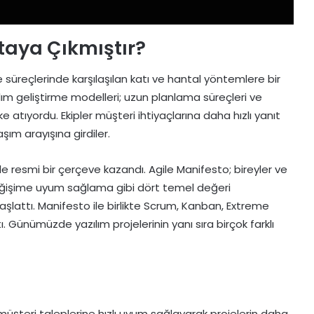
rtaya Çıkmıştır?
me süreçlerinde karşılaşılan katı ve hantal yöntemlere bir
ılım geliştirme modelleri; uzun planlama süreçleri ve
ke atıyordu. Ekipler müşteri ihtiyaçlarına daha hızlı yanıt
aşım arayışına girdiler.
le resmi bir çerçeve kazandı. Agile Manifesto; bireyler ve
e değişime uyum sağlama gibi dört temel değeri
şlattı. Manifesto ile birlikte Scrum, Kanban, Extreme
. Günümüzde yazılım projelerinin yanı sıra birçok farklı
?
müşteri taleplerine hızlı uyum sağlayarak projelerin daha