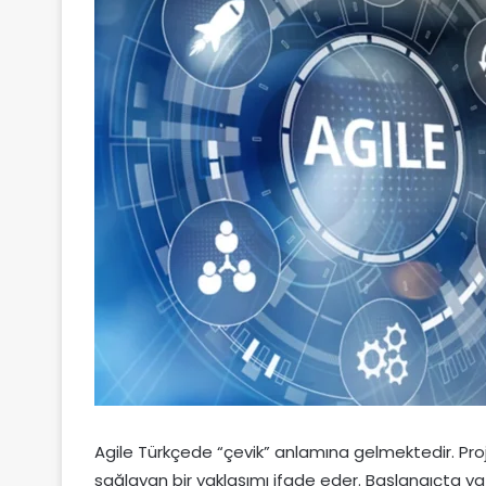
Agile Türkçede “çevik” anlamına gelmektedir. Projele
sağlayan bir yaklaşımı ifade eder. Başlangıçta yaz