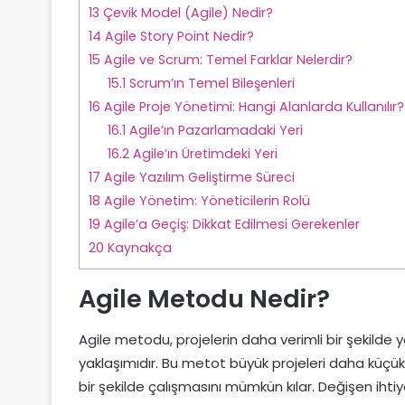
13
Çevik Model (Agile) Nedir?
14
Agile Story Point Nedir?
15
Agile ve Scrum: Temel Farklar Nelerdir?
15.1
Scrum’ın Temel Bileşenleri
16
Agile Proje Yönetimi: Hangi Alanlarda Kullanılır?
16.1
Agile’ın Pazarlamadaki Yeri
16.2
Agile’ın Üretimdeki Yeri
17
Agile Yazılım Geliştirme Süreci
18
Agile Yönetim: Yöneticilerin Rolü
19
Agile’a Geçiş: Dikkat Edilmesi Gerekenler
20
Kaynakça
Agile Metodu Nedir?
Agile metodu, projelerin daha verimli bir şekilde 
yaklaşımıdır. Bu metot büyük projeleri daha küçük v
bir şekilde çalışmasını mümkün kılar. Değişen ihti